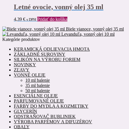
Letné ovocie, vonný olej 35 ml
4,39
€
Pridať do košíka
s DPH
Biele vianoce, vonný olej 35 ml
Levanduľa, vonný olej 10 ml
Kategórie produktov
KERAMICKÁ ODLIEVACIA HMOTA
ZÁKLADNÉ SUROVINY
SILIKÓN NA VÝROBU FORIEM
NOVINKY
ZĽAVY
VONNÉ OLEJE
10 ml balenie
35 ml balenie
50 ml balenie
ESENCIÁLNE OLEJE
PARFUMOVANÉ OLEJE
FARBY DO MYDLA A KOZMETIKY
GLYCERÍN
ODSTRAŇOVAČ BUBLINIEK
VÝROBA PARFÉMOV A DIFUZÉROV
OBALY