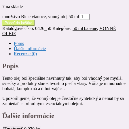
7 na sklade
množstvo Biele vianoce, vonný olej 50 ml
Pridať do košíka
Katalógové číslo:
0426_50
Kategórie:
50 ml balenie
,
VONNÉ
OLEJE
Popis
Ďalšie informácie
Recenzie (0)
Popis
Tento olej bol špeciálne navrhnutý tak, aby bol vhodný pre mydlá,
sviečky a produkty starostlivosti o pleť a vlasy. Vôňa je mimoriadne
bohatá, komplexná a dlhotrvajúca.
Upozorňujeme, že vonný olej je čiastočne syntetický a nemal by sa
zamieňať s prírodnými esenciálnymi olejmi.
Ďalšie informácie
Hmotnosť
0,070 kg