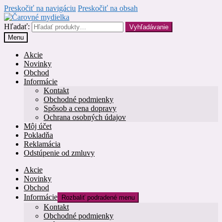
Preskočiť na navigáciu
Preskočiť na obsah
Hľadať:
Vyhľadávanie
Menu
Akcie
Novinky
Obchod
Informácie
Kontakt
Obchodné podmienky
Spôsob a cena dopravy
Ochrana osobných údajov
Môj účet
Pokladňa
Reklamácia
Odstúpenie od zmluvy
Akcie
Novinky
Obchod
Informácie
Rozbaliť podradené menu
Kontakt
Obchodné podmienky