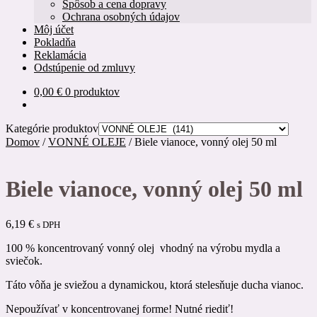
Spôsob a cena dopravy
Ochrana osobných údajov
Môj účet
Pokladňa
Reklamácia
Odstúpenie od zmluvy
0,00
€
0 produktov
Kategórie produktov
Domov
/
VONNÉ OLEJE
/
Biele vianoce, vonný olej 50 ml
Biele vianoce, vonný olej 50 ml
6,19
€
s DPH
100 % koncentrovaný vonný olej vhodný na výrobu mydla a
sviečok.
Táto vôňa je sviežou a dynamickou, ktorá stelesňuje ducha vianoc.
Nepoužívať v koncentrovanej forme! Nutné riediť!