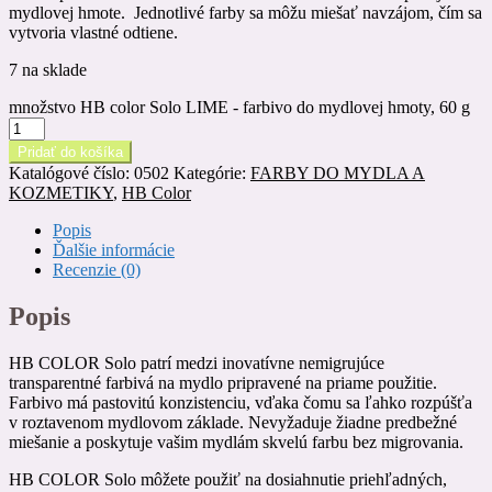
mydlovej hmote. Jednotlivé farby sa môžu miešať navzájom, čím sa
vytvoria vlastné odtiene.
7 na sklade
množstvo HB color Solo LIME - farbivo do mydlovej hmoty, 60 g
Pridať do košíka
Katalógové číslo:
0502
Kategórie:
FARBY DO MYDLA A
KOZMETIKY
,
HB Color
Popis
Ďalšie informácie
Recenzie (0)
Popis
HB COLOR Solo patrí medzi inovatívne nemigrujúce
transparentné farbivá na mydlo pripravené na priame použitie.
Farbivo má pastovitú konzistenciu, vďaka čomu sa ľahko rozpúšťa
v roztavenom mydlovom základe. Nevyžaduje žiadne predbežné
miešanie a poskytuje vašim mydlám skvelú farbu bez migrovania.
HB COLOR Solo môžete použiť na dosiahnutie priehľadných,