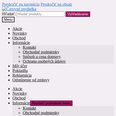
Preskočiť na navigáciu
Preskočiť na obsah
Hľadať:
Vyhľadávanie
Menu
Akcie
Novinky
Obchod
Informácie
Kontakt
Obchodné podmienky
Spôsob a cena dopravy
Ochrana osobných údajov
Môj účet
Pokladňa
Reklamácia
Odstúpenie od zmluvy
Akcie
Novinky
Obchod
Informácie
Rozbaliť podradené menu
Kontakt
Obchodné podmienky