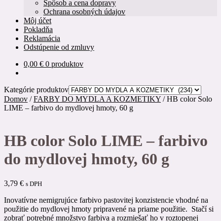
Spôsob a cena dopravy
Ochrana osobných údajov
Môj účet
Pokladňa
Reklamácia
Odstúpenie od zmluvy
0,00
€
0 produktov
Kategórie produktov
Domov
/
FARBY DO MYDLA A KOZMETIKY
/
HB color Solo
LIME – farbivo do mydlovej hmoty, 60 g
HB color Solo LIME – farbivo
do mydlovej hmoty, 60 g
3,79
€
s DPH
Inovatívne nemigrujúce farbivo pastovitej konzistencie vhodné na
použitie do mydlovej hmoty pripravené na priame použitie. Stačí si
zobrať potrebné množstvo farbiva a rozmiešať ho v roztopenej