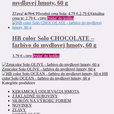
mydlovej hmoty, 60 g
Zľava!
4,79
€
Pôvodná cena bola: 4,79 €.
2,79
€
Aktuálna
cena je: 2,79 €.
Pridať do košíka
s DPH
HB color Solo CHOCOLATE –
farbivo do mydlovej hmoty, 60 g
3,79
€
Pridať do košíka
s DPH
Zenicolor Solo OLIVE - farbivo do mydlovej hmoty, 60 g
HB
color Solo OCEAN - farbivo do mydlovej hmoty, 60 g
Kategórie produktov
KERAMICKÁ ODLIEVACIA HMOTA
ZÁKLADNÉ SUROVINY
SILIKÓN NA VÝROBU FORIEM
NOVINKY
ZĽAVY