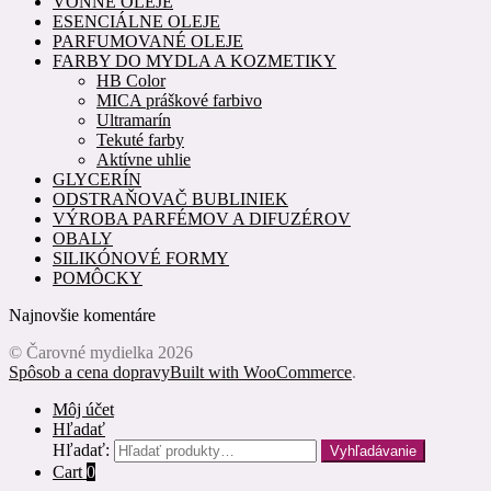
VONNÉ OLEJE
ESENCIÁLNE OLEJE
PARFUMOVANÉ OLEJE
FARBY DO MYDLA A KOZMETIKY
HB Color
MICA práškové farbivo
Ultramarín
Tekuté farby
Aktívne uhlie
GLYCERÍN
ODSTRAŇOVAČ BUBLINIEK
VÝROBA PARFÉMOV A DIFUZÉROV
OBALY
SILIKÓNOVÉ FORMY
POMÔCKY
Najnovšie komentáre
© Čarovné mydielka 2026
Spôsob a cena dopravy
Built with WooCommerce
.
Môj účet
Hľadať
Hľadať:
Vyhľadávanie
Cart
0