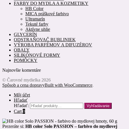
FARBY DO MYDLA A KOZMETIKY
HB Color
MICA práškové farbivo
Ultramarín
Tekuté farby
Aktívne uhlie
GLYCERÍN
ODSTRAŇOVAČ BUBLINIEK
VÝROBA PARFÉMOV A DIFUZÉROV
OBALY
SILIKÓNOVÉ FORMY
POMÔCKY
Najnovšie komentáre
© Čarovné mydielka 2026
Spôsob a cena dopravy
Built with WooCommerce
.
Môj účet
Hľadať
Hľadať:
Vyhľadávanie
Cart
0
Prezeráte si:
HB color Solo PASSION – farbivo do mydlovej