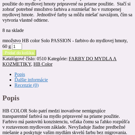
použitie do mydlovej hmoty pripravené na priame použitie. Stačí si
zobrať potrebné množstvo farbiva a rozmiešať ho v roztopenej
mydlovej hmote. Jednotlivé farby sa môžu miešať navzájom, čím sa
vytvoria vlastné odtiene.
8 na sklade
množstvo HB color Solo PASSION - farbivo do mydlovej hmoty,
60 g
Pridať do košíka
Katalógové číslo:
0510
Kategórie:
FARBY DO MYDLA A
KOZMETIKY
,
HB Color
Popis
Ďalšie informácie
Recenzie (0)
Popis
HB COLOR Solo patrí medzi inovatívne nemigrujúce
transparentné farbivá na mydlo pripravené na priame použitie.
Farbivo má pastovitú konzistenciu, vďaka čomu sa ľahko rozpúšťa
v roztavenom mydlovom základe. Nevyžaduje žiadne predbežné
miešanie a poskytuje vašim mydlám skvelú farbu bez migrovania.