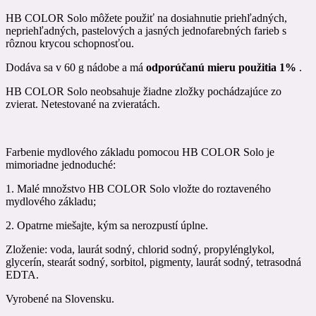
HB COLOR Solo môžete použiť na dosiahnutie priehľadných,
nepriehľadných, pastelových a jasných jednofarebných farieb s
rôznou krycou schopnosťou.
Dodáva sa v 60 g nádobe a má
odporúčanú mieru použitia 1%
.
HB COLOR Solo neobsahuje žiadne zložky pochádzajúce zo
zvierat. Netestované na zvieratách.
Farbenie mydlového základu pomocou HB COLOR Solo je
mimoriadne jednoduché:
1. Malé množstvo HB COLOR Solo vložte do roztaveného
mydlového základu;
2. Opatrne miešajte, kým sa nerozpustí úplne.
Zloženie: voda, laurát sodný, chlorid sodný, propylénglykol,
glycerín, stearát sodný, sorbitol, pigmenty, laurát sodný, tetrasodná
EDTA.
Vyrobené na Slovensku.