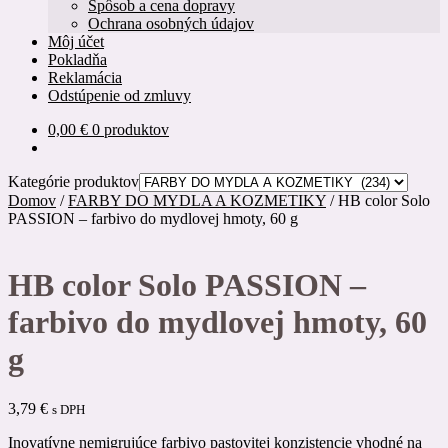
Spôsob a cena dopravy
Ochrana osobných údajov
Môj účet
Pokladňa
Reklamácia
Odstúpenie od zmluvy
0,00
€
0 produktov
Kategórie produktov
Domov
/
FARBY DO MYDLA A KOZMETIKY
/
HB color Solo
PASSION – farbivo do mydlovej hmoty, 60 g
HB color Solo PASSION –
farbivo do mydlovej hmoty, 60
g
3,79
€
s DPH
Inovatívne nemigrujúce farbivo pastovitej konzistencie vhodné na