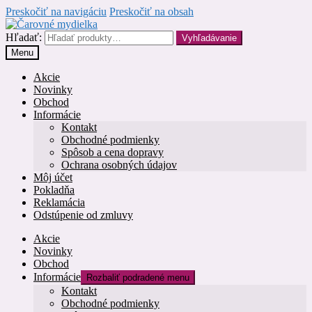
Preskočiť na navigáciu
Preskočiť na obsah
Hľadať:
Vyhľadávanie
Menu
Akcie
Novinky
Obchod
Informácie
Kontakt
Obchodné podmienky
Spôsob a cena dopravy
Ochrana osobných údajov
Môj účet
Pokladňa
Reklamácia
Odstúpenie od zmluvy
Akcie
Novinky
Obchod
Informácie
Rozbaliť podradené menu
Kontakt
Obchodné podmienky