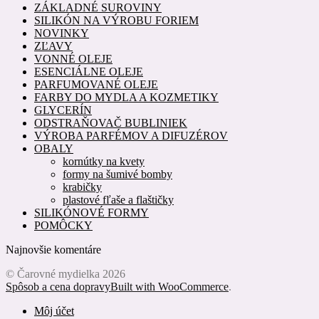
ZÁKLADNÉ SUROVINY
SILIKÓN NA VÝROBU FORIEM
NOVINKY
ZĽAVY
VONNÉ OLEJE
ESENCIÁLNE OLEJE
PARFUMOVANÉ OLEJE
FARBY DO MYDLA A KOZMETIKY
GLYCERÍN
ODSTRAŇOVAČ BUBLINIEK
VÝROBA PARFÉMOV A DIFUZÉROV
OBALY
kornútky na kvety
formy na šumivé bomby
krabičky
plastové fľaše a flaštičky
SILIKÓNOVÉ FORMY
POMÔCKY
Najnovšie komentáre
© Čarovné mydielka 2026
Spôsob a cena dopravy
Built with WooCommerce
.
Môj účet