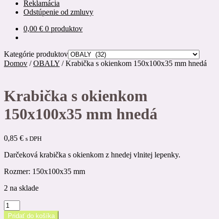
Reklamácia
Odstúpenie od zmluvy
0,00
€
0 produktov
Kategórie produktov
Domov
/
OBALY
/
Krabička s okienkom 150x100x35 mm hnedá
Krabička s okienkom
150x100x35 mm hnedá
0,85
€
s DPH
Darčeková krabička s okienkom z hnedej vlnitej lepenky.
Rozmer: 150x100x35 mm
2 na sklade
množstvo
Krabička
Pridať do košíka