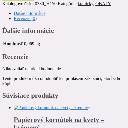
s
Katalógové číslo:
0330_H150
Kategórie:
krabičky
,
OBALY
okienkom
150x100x35
Ďalšie informácie
mm
Recenzie (0)
hnedá
Ďalšie informácie
Hmotnosť
0,069 kg
Recenzie
Nikto zatiaľ nepridal hodnotenie.
Tento produkt môžu ohodnotiť len prihlásení zákazníci, ktorí si ho
kúpili.
Súvisiace produkty
Papierový kornútok na kvety –
krémový