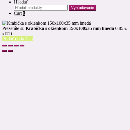
Hľadať
Hľadať:
Vyhľadávanie
Cart
0
Prezeráte si:
Krabička s okienkom 150x100x35 mm hnedá
0,85
€
s DPH
Pridať do košíka