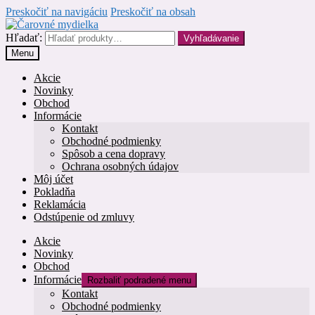
Preskočiť na navigáciu
Preskočiť na obsah
Hľadať:
Vyhľadávanie
Menu
Akcie
Novinky
Obchod
Informácie
Kontakt
Obchodné podmienky
Spôsob a cena dopravy
Ochrana osobných údajov
Môj účet
Pokladňa
Reklamácia
Odstúpenie od zmluvy
Akcie
Novinky
Obchod
Informácie
Rozbaliť podradené menu
Kontakt
Obchodné podmienky