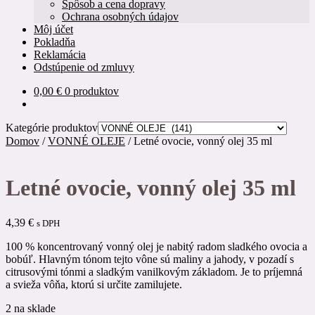
Spôsob a cena dopravy
Ochrana osobných údajov
Môj účet
Pokladňa
Reklamácia
Odstúpenie od zmluvy
0,00
€
0 produktov
Kategórie produktov
Domov
/
VONNÉ OLEJE
/
Letné ovocie, vonný olej 35 ml
Letné ovocie, vonný olej 35 ml
4,39
€
s DPH
100 % koncentrovaný vonný olej je nabitý radom sladkého ovocia a
bobúľ. Hlavným tónom tejto vône sú maliny a jahody, v pozadí s
citrusovými tónmi a sladkým vanilkovým základom. Je to príjemná
a svieža vôňa, ktorú si určite zamilujete.
2 na sklade