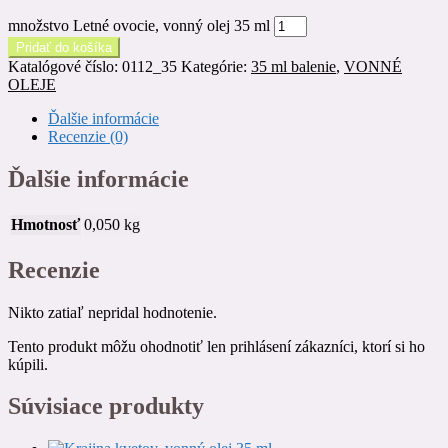
množstvo Letné ovocie, vonný olej 35 ml
Pridať do košíka
Katalógové číslo:
0112_35
Kategórie:
35 ml balenie
,
VONNÉ
OLEJE
Ďalšie informácie
Recenzie (0)
Ďalšie informácie
Hmotnosť
0,050 kg
Recenzie
Nikto zatiaľ nepridal hodnotenie.
Tento produkt môžu ohodnotiť len prihlásení zákazníci, ktorí si ho
kúpili.
Súvisiace produkty