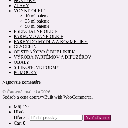
NOVINKY
ZĽAVY
VONNÉ OLEJE
10 ml balenie
35 ml balenie
50 ml balenie
ESENCIÁLNE OLEJE
PARFUMOVANÉ OLEJE
FARBY DO MYDLA A KOZMETIKY
GLYCERÍN
ODSTRAŇOVAČ BUBLINIEK
VÝROBA PARFÉMOV A DIFUZÉROV
OBALY
SILIKÓNOVÉ FORMY
POMÔCKY
Najnovšie komentáre
© Čarovné mydielka 2026
Spôsob a cena dopravy
Built with WooCommerce
.
Môj účet
Hľadať
Hľadať:
Vyhľadávanie
Cart
0