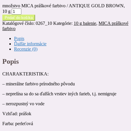
množstvo MICA práškové farbivo / ANTIQUE GOLD BROWN,
10 g
Pridať do košíka
Katalógové číslo:
0267_10
Kategórie:
10 g balenie
,
MICA práškové
farbivo
Popis
Ďalšie informácie
Recenzie (0)
Popis
CHARAKTERISTIKA:
– minerálne farbivo prírodného pôvodu
– neprelína sa do sa ďalších vrstiev iných farieb, t.j. nemigruje
– nerozpustný vo vode
Vzhľad: prášok
Farba: perleťová