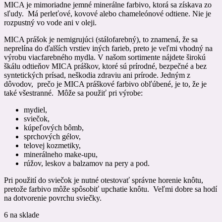
MICA je mimoriadne jemné minerálne farbivo, ktorá sa získava zo
sľudy. Má perleťové, kovové alebo chameleónové odtiene. Nie je
rozpustný vo vode ani v oleji.
MICA prášok je nemigrujúci (stálofarebný), to znamená, že sa
neprelína do ďalších vrstiev iných farieb, preto je veľmi vhodný na
výrobu viacfarebného mydla. V našom sortimente nájdete širokú
škálu odtieňov MICA práškov, ktoré sú prírodné, bezpečné a bez
syntetických prísad, neškodia zdraviu ani prírode. Jedným z
dôvodov, prečo je MICA práškové farbivo obľúbené, je to, že je
také všestranné. Môže sa použiť pri výrobe:
mydiel,
sviečok,
kúpeľových bômb,
sprchových gélov,
telovej kozmetiky,
minerálneho make-upu,
rúžov, leskov a balzamov na pery a pod.
Pri použití do sviečok je nutné otestovať správne horenie knôtu,
pretože farbivo môže spôsobiť upchatie knôtu. Veľmi dobre sa hodí
na dotvorenie povrchu sviečky.
6 na sklade