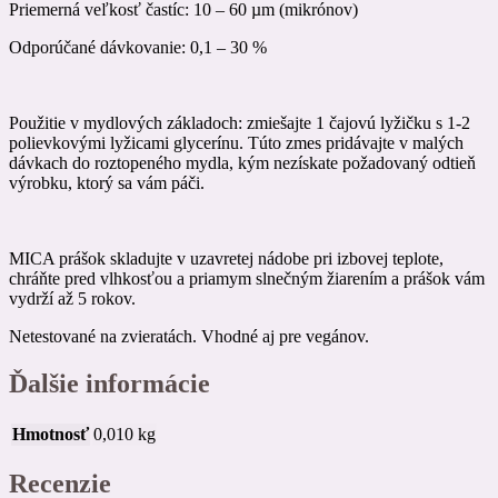
Priemerná veľkosť častíc: 10 – 60 µm (mikrónov)
Odporúčané dávkovanie: 0,1 – 30 %
Použitie v mydlových základoch: zmiešajte 1 čajovú lyžičku s 1-2
polievkovými lyžicami glycerínu. Túto zmes pridávajte v malých
dávkach do roztopeného mydla, kým nezískate požadovaný odtieň
výrobku, ktorý sa vám páči.
MICA prášok skladujte v uzavretej nádobe pri izbovej teplote,
chráňte pred vlhkosťou a priamym slnečným žiarením a prášok vám
vydrží až 5 rokov.
Netestované na zvieratách. Vhodné aj pre vegánov.
Ďalšie informácie
Hmotnosť
0,010 kg
Recenzie