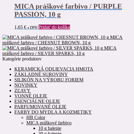
MICA práškové farbivo / PURPLE
PASSION, 10 g
1,65
€
Pridať do košíka
s DPH
MICA
práškové farbivo / CHESNUT BROWN, 10 g
MICA
práškové farbivo / SILVER SPARKS, 10 g
Kategórie produktov
KERAMICKÁ ODLIEVACIA HMOTA
ZÁKLADNÉ SUROVINY
SILIKÓN NA VÝROBU FORIEM
NOVINKY
ZĽAVY
VONNÉ OLEJE
ESENCIÁLNE OLEJE
PARFUMOVANÉ OLEJE
FARBY DO MYDLA A KOZMETIKY
HB Color
MICA práškové farbivo
10 g balenie
30 g balenie