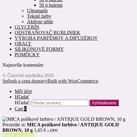
50 g balenie
Ultramarín
Tekuté farby
Aktívne uhlie
GLYCERÍN
ODSTRAŇOVAČ BUBLINIEK
VÝROBA PARFÉMOV A DIFUZÉROV
OBALY
SILIKÓNOVÉ FORMY
POMÔCKY
Najnovšie komentáre
© Čarovné mydielka 2026
Spôsob a cena dopravy
Built with WooCommerce
.
Môj účet
Hľadať
Hľadať:
Vyhľadávanie
Cart
0
Prezeráte si:
MICA práškové farbivo / ANTIQUE GOLD
BROWN, 10 g
1,65
€
s DPH
Pridať do košíka