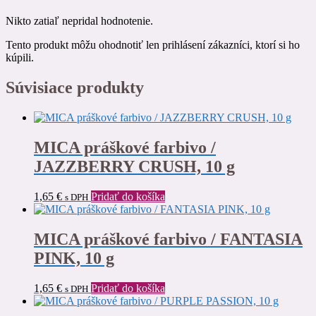
Nikto zatiaľ nepridal hodnotenie.
Tento produkt môžu ohodnotiť len prihlásení zákazníci, ktorí si ho
kúpili.
Súvisiace produkty
MICA práškové farbivo /
JAZZBERRY CRUSH, 10 g
1,65
€
Pridať do košíka
s DPH
MICA práškové farbivo / FANTASIA
PINK, 10 g
1,65
€
Pridať do košíka
s DPH