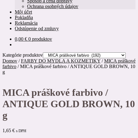
Spôsob a cena dopravy
Ochrana osobných údajov
Môj účet
Pokladňa
Reklamácia
Odstúpenie od zmluvy
0,00
€
0 produktov
Kategórie produktov
Domov
/
FARBY DO MYDLA A KOZMETIKY
/
MICA práškové
farbivo
/
MICA práškové farbivo / ANTIQUE GOLD BROWN, 10
g
MICA práškové farbivo /
ANTIQUE GOLD BROWN, 10
g
1,65
€
s DPH