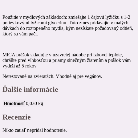
Použitie v mydlových základoch: zmiešajte 1 čajovú lyžičku s 1-2
polievkovými lyžicami glycerínu. Túto zmes pridávajte v malých
dávkach do roztopeného mydla, kým nezískate požadovaný odtieň,
ktorý sa vám páči.
MICA prášok skladujte v uzavretej nádobe pri izbovej teplote,
chráňte pred vlhkosťou a priamy slnečným žiarením a prášok vám
vydrží až 5 rokov.
Netestované na zvieratách. Vhodné aj pre vegánov.
Ďalšie informácie
Hmotnosť
0,030 kg
Recenzie
Nikto zatiaľ nepridal hodnotenie.