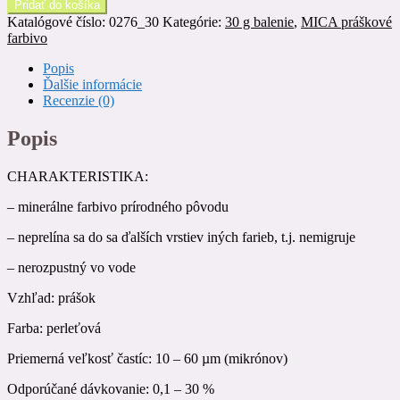
Pridať do košíka
Katalógové číslo:
0276_30
Kategórie:
30 g balenie
,
MICA práškové
farbivo
Popis
Ďalšie informácie
Recenzie (0)
Popis
CHARAKTERISTIKA:
– minerálne farbivo prírodného pôvodu
– neprelína sa do sa ďalších vrstiev iných farieb, t.j. nemigruje
– nerozpustný vo vode
Vzhľad: prášok
Farba: perleťová
Priemerná veľkosť častíc: 10 – 60 µm (mikrónov)
Odporúčané dávkovanie: 0,1 – 30 %