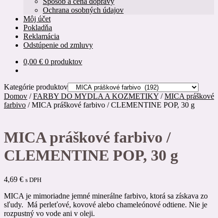
Spôsob a cena dopravy
Ochrana osobných údajov
Môj účet
Pokladňa
Reklamácia
Odstúpenie od zmluvy
0,00
€
0 produktov
Kategórie produktov
Domov
/
FARBY DO MYDLA A KOZMETIKY
/
MICA práškové
farbivo
/
MICA práškové farbivo / CLEMENTINE POP, 30 g
MICA práškové farbivo /
CLEMENTINE POP, 30 g
4,69
€
s DPH
MICA je mimoriadne jemné minerálne farbivo, ktorá sa získava zo
sľudy. Má perleťové, kovové alebo chameleónové odtiene. Nie je
rozpustný vo vode ani v oleji.