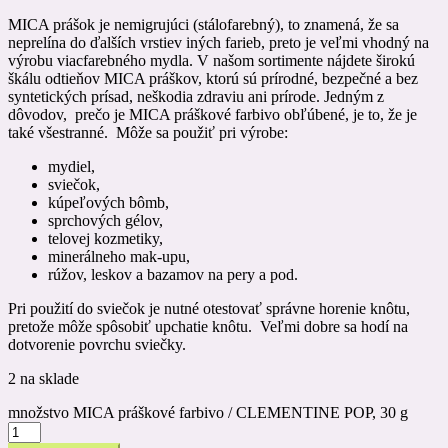
MICA prášok je nemigrujúci (stálofarebný), to znamená, že sa
neprelína do ďalších vrstiev iných farieb, preto je veľmi vhodný na
výrobu viacfarebného mydla. V našom sortimente nájdete širokú
škálu odtieňov MICA práškov, ktorú sú prírodné, bezpečné a bez
syntetických prísad, neškodia zdraviu ani prírode. Jedným z
dôvodov, prečo je MICA práškové farbivo obľúbené, je to, že je
také všestranné. Môže sa použiť pri výrobe:
mydiel,
sviečok,
kúpeľových bômb,
sprchových gélov,
telovej kozmetiky,
minerálneho mak-upu,
rúžov, leskov a bazamov na pery a pod.
Pri použití do sviečok je nutné otestovať správne horenie knôtu,
pretože môže spôsobiť upchatie knôtu. Veľmi dobre sa hodí na
dotvorenie povrchu sviečky.
2 na sklade
množstvo MICA práškové farbivo / CLEMENTINE POP, 30 g