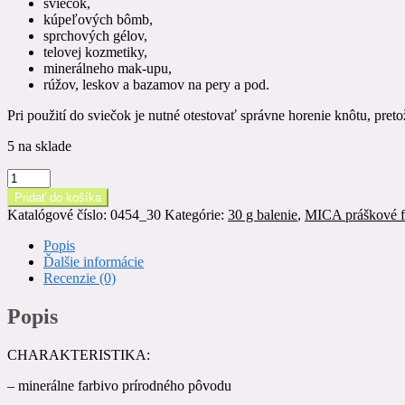
sviečok,
kúpeľových bômb,
sprchových gélov,
telovej kozmetiky,
minerálneho mak-upu,
rúžov, leskov a bazamov na pery a pod.
Pri použití do sviečok je nutné otestovať správne horenie knôtu, pre
5 na sklade
množstvo
MICA
Pridať do košíka
práškové
Katalógové číslo:
0454_30
Kategórie:
30 g balenie
,
MICA práškové f
farbivo
/
Popis
PIZZAZ,
Ďalšie informácie
30
Recenzie (0)
g
Popis
CHARAKTERISTIKA:
– minerálne farbivo prírodného pôvodu