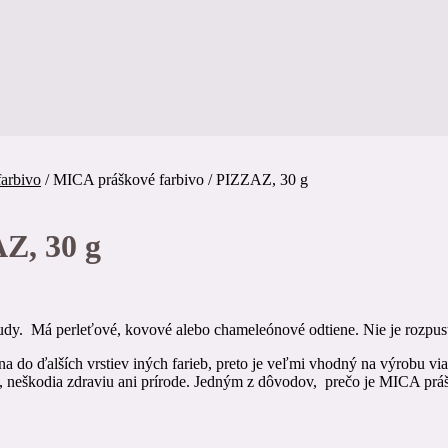
arbivo
/
MICA práškové farbivo / PIZZAZ, 30 g
Z, 30 g
udy. Má perleťové, kovové alebo chameleónové odtiene. Nie je rozpustn
na do ďalších vrstiev iných farieb, preto je veľmi vhodný na výrobu v
, neškodia zdraviu ani prírode. Jedným z dôvodov, prečo je MICA prášk