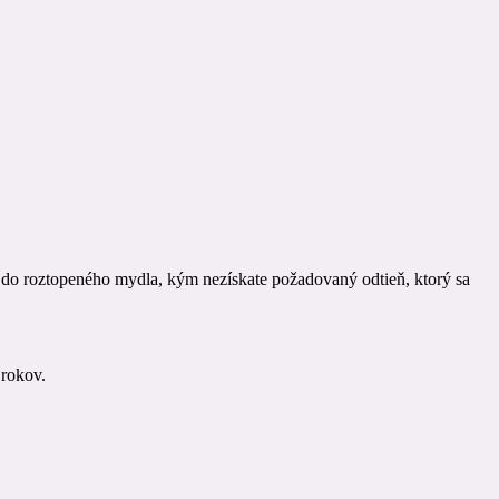
h do roztopeného mydla, kým nezískate požadovaný odtieň, ktorý sa
 rokov.