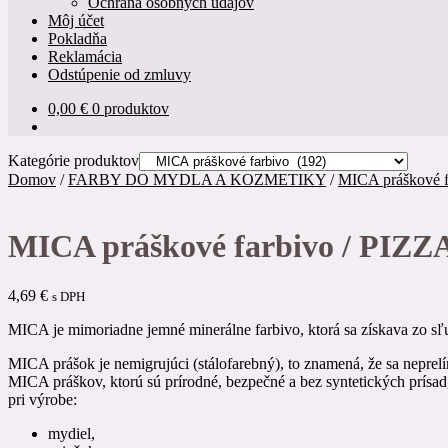
Ochrana osobných údajov
Môj účet
Pokladňa
Reklamácia
Odstúpenie od zmluvy
0,00
€
0 produktov
Kategórie produktov
Domov
/
FARBY DO MYDLA A KOZMETIKY
/
MICA práškové f
MICA práškové farbivo / PIZZA
4,69
€
s DPH
MICA je mimoriadne jemné minerálne farbivo, ktorá sa získava zo sľ
MICA prášok je nemigrujúci (stálofarebný), to znamená, že sa neprelí
MICA práškov, ktorú sú prírodné, bezpečné a bez syntetických prísad
pri výrobe:
mydiel,