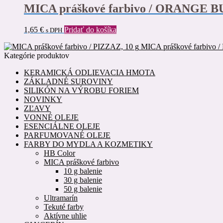
MICA práškové farbivo / ORANGE BU
1,65
€
Pridať do košíka
s DPH
MICA práškové farbivo /
Kategórie produktov
KERAMICKÁ ODLIEVACIA HMOTA
ZÁKLADNÉ SUROVINY
SILIKÓN NA VÝROBU FORIEM
NOVINKY
ZĽAVY
VONNÉ OLEJE
ESENCIÁLNE OLEJE
PARFUMOVANÉ OLEJE
FARBY DO MYDLA A KOZMETIKY
HB Color
MICA práškové farbivo
10 g balenie
30 g balenie
50 g balenie
Ultramarín
Tekuté farby
Aktívne uhlie