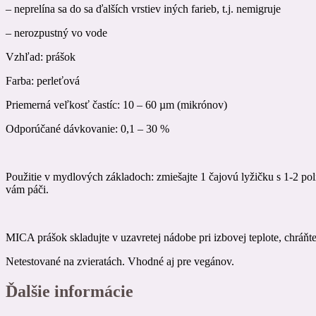
– neprelína sa do sa ďalších vrstiev iných farieb, t.j. nemigruje
– nerozpustný vo vode
Vzhľad: prášok
Farba: perleťová
Priemerná veľkosť častíc: 10 – 60 µm (mikrónov)
Odporúčané dávkovanie: 0,1 – 30 %
Použitie v mydlových základoch: zmiešajte 1 čajovú lyžičku s 1-2 p
vám páči.
MICA prášok skladujte v uzavretej nádobe pri izbovej teplote, chráň
Netestované na zvieratách. Vhodné aj pre vegánov.
Ďalšie informácie