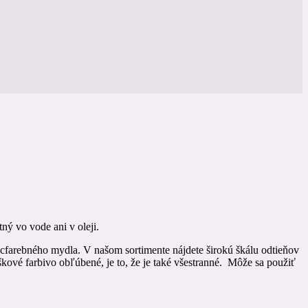
ý vo vode ani v oleji.
iacfarebného mydla. V našom sortimente nájdete širokú škálu odtieňov
ové farbivo obľúbené, je to, že je také všestranné. Môže sa použiť