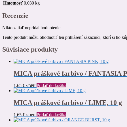
Hmotnosť
0,030 kg
Recenzie
Nikto zatiaľ nepridal hodnotenie.
Tento produkt môžu ohodnotiť len prihlásení zákazníci, ktorí si ho kúp
Súvisiace produkty
MICA práškové farbivo / FANTASIA P
1,65
€
Pridať do košíka
s DPH
MICA práškové farbivo / LIME, 10 g
1,65
€
Pridať do košíka
s DPH