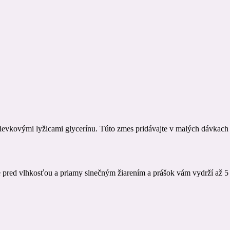
olievkovými lyžicami glycerínu. Túto zmes pridávajte v malých dávkac
te pred vlhkosťou a priamy slnečným žiarením a prášok vám vydrží až 5