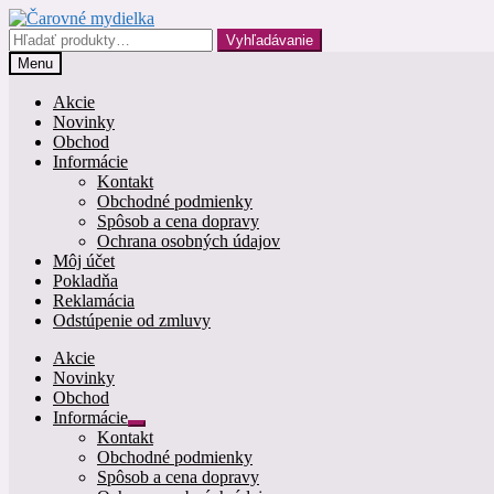
Preskočiť
Preskočiť
na
na
Hľadať:
Vyhľadávanie
navigáciu
obsah
Menu
Akcie
Novinky
Obchod
Informácie
Kontakt
Obchodné podmienky
Spôsob a cena dopravy
Ochrana osobných údajov
Môj účet
Pokladňa
Reklamácia
Odstúpenie od zmluvy
Akcie
Novinky
Obchod
Informácie
Rozbaliť
Kontakt
podradené
Obchodné podmienky
menu
Spôsob a cena dopravy