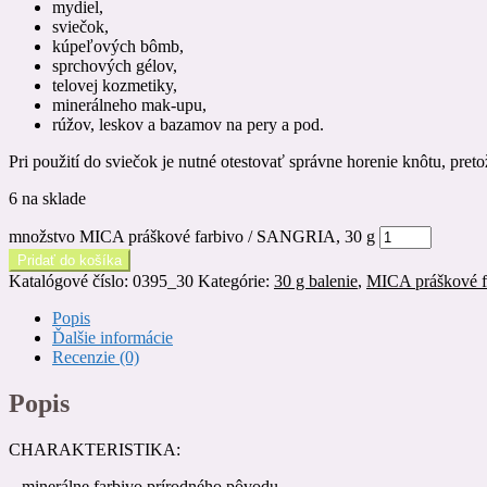
mydiel,
sviečok,
kúpeľových bômb,
sprchových gélov,
telovej kozmetiky,
minerálneho mak-upu,
rúžov, leskov a bazamov na pery a pod.
Pri použití do sviečok je nutné otestovať správne horenie knôtu, pre
6 na sklade
množstvo MICA práškové farbivo / SANGRIA, 30 g
Pridať do košíka
Katalógové číslo:
0395_30
Kategórie:
30 g balenie
,
MICA práškové f
Popis
Ďalšie informácie
Recenzie (0)
Popis
CHARAKTERISTIKA:
– minerálne farbivo prírodného pôvodu