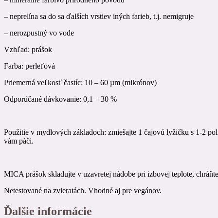
– neprelína sa do sa ďalších vrstiev iných farieb, t.j. nemigruje
– nerozpustný vo vode
Vzhľad: prášok
Farba: perleťová
Priemerná veľkosť častíc: 10 – 60 µm (mikrónov)
Odporúčané dávkovanie: 0,1 – 30 %
Použitie v mydlových základoch: zmiešajte 1 čajovú lyžičku s 1-2 p
vám páči.
MICA prášok skladujte v uzavretej nádobe pri izbovej teplote, chráň
Netestované na zvieratách. Vhodné aj pre vegánov.
Ďalšie informácie