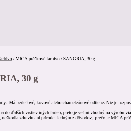
arbivo
/
MICA práškové farbivo / SANGRIA, 30 g
RIA, 30 g
udy. Má perleťové, kovové alebo chameleónové odtiene. Nie je rozpustn
na do ďalších vrstiev iných farieb, preto je veľmi vhodný na výrobu v
, neškodia zdraviu ani prírode. Jedným z dôvodov, prečo je MICA prášk