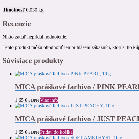
Hmotnosť
0,030 kg
Recenzie
Nikto zatiaľ nepridal hodnotenie.
Tento produkt môžu ohodnotiť len prihlásení zákazníci, ktorí si ho kúp
Súvisiace produkty
MICA práškové farbivo / PINK PEARL
1,65
€
Viac info
s DPH
MICA práškové farbivo / JUST PEACH
1,65
€
Pridať do košíka
s DPH