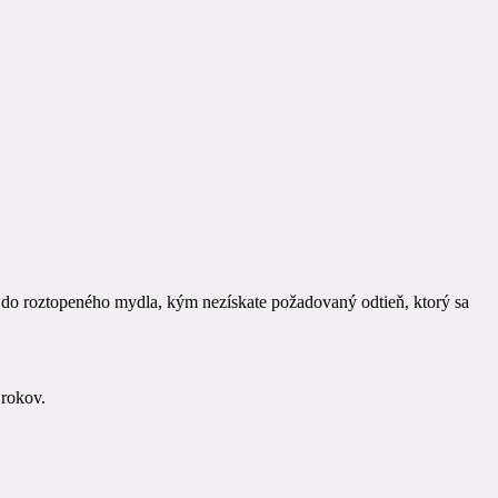
h do roztopeného mydla, kým nezískate požadovaný odtieň, ktorý sa
 rokov.