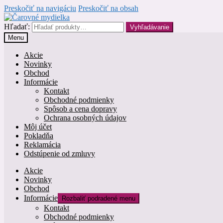
Preskočiť na navigáciu
Preskočiť na obsah
Hľadať:
Vyhľadávanie
Menu
Akcie
Novinky
Obchod
Informácie
Kontakt
Obchodné podmienky
Spôsob a cena dopravy
Ochrana osobných údajov
Môj účet
Pokladňa
Reklamácia
Odstúpenie od zmluvy
Akcie
Novinky
Obchod
Informácie
Rozbaliť podradené menu
Kontakt
Obchodné podmienky