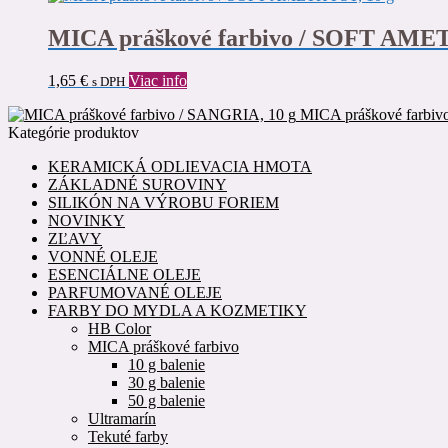
MICA práškové farbivo / SOFT AMET
1,65
€
Viac info
s DPH
MICA práškové farbiv
Kategórie produktov
KERAMICKÁ ODLIEVACIA HMOTA
ZÁKLADNÉ SUROVINY
SILIKÓN NA VÝROBU FORIEM
NOVINKY
ZĽAVY
VONNÉ OLEJE
ESENCIÁLNE OLEJE
PARFUMOVANÉ OLEJE
FARBY DO MYDLA A KOZMETIKY
HB Color
MICA práškové farbivo
10 g balenie
30 g balenie
50 g balenie
Ultramarín
Tekuté farby