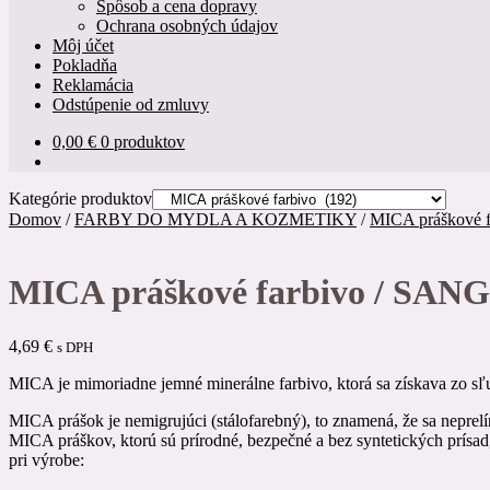
Spôsob a cena dopravy
Ochrana osobných údajov
Môj účet
Pokladňa
Reklamácia
Odstúpenie od zmluvy
0,00
€
0 produktov
Kategórie produktov
Domov
/
FARBY DO MYDLA A KOZMETIKY
/
MICA práškové f
MICA práškové farbivo / SANG
4,69
€
s DPH
MICA je mimoriadne jemné minerálne farbivo, ktorá sa získava zo sľ
MICA prášok je nemigrujúci (stálofarebný), to znamená, že sa neprelí
MICA práškov, ktorú sú prírodné, bezpečné a bez syntetických prísad
pri výrobe: