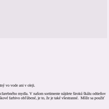
ý vo vode ani v oleji.
iacfarebného mydla. V našom sortimente nájdete širokú škálu odtieňov
ové farbivo obľúbené, je to, že je také všestranné. Môže sa použiť