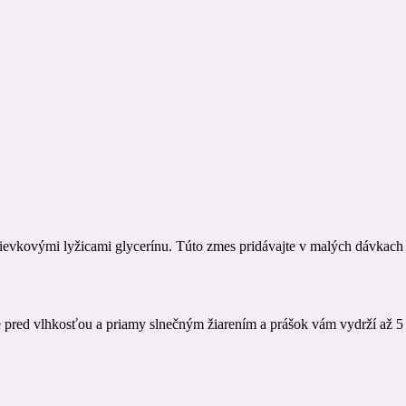
olievkovými lyžicami glycerínu. Túto zmes pridávajte v malých dávkac
te pred vlhkosťou a priamy slnečným žiarením a prášok vám vydrží až 5