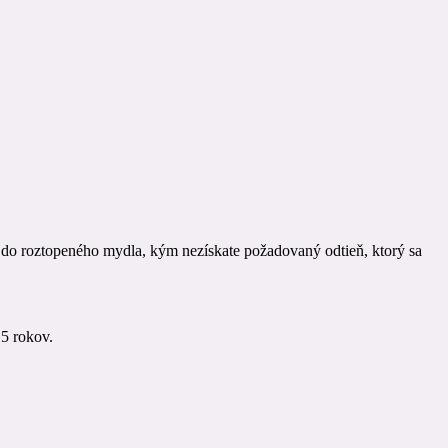
h do roztopeného mydla, kým nezískate požadovaný odtieň, ktorý sa
 5 rokov.