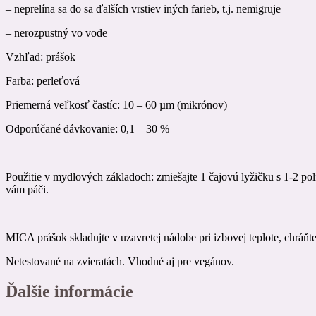
– neprelína sa do sa ďalších vrstiev iných farieb, t.j. nemigruje
– nerozpustný vo vode
Vzhľad: prášok
Farba: perleťová
Priemerná veľkosť častíc: 10 – 60 µm (mikrónov)
Odporúčané dávkovanie: 0,1 – 30 %
Použitie v mydlových základoch: zmiešajte 1 čajovú lyžičku s 1-2 p
vám páči.
MICA prášok skladujte v uzavretej nádobe pri izbovej teplote, chráň
Netestované na zvieratách. Vhodné aj pre vegánov.
Ďalšie informácie