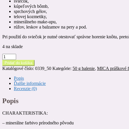
sviečok,
kúpeľových bômb,
sprchových gélov,
telovej kozmetiky,
minerálneho make-upu,
rúžov, leskov a balzamov na pery a pod.
Pri použití do sviečok je nutné otestovať správne horenie knôtu, pre
4 na sklade
množstvo
MICA
Pridať do košíka
práškové
Katalógové číslo:
0339_50
Kategórie:
50 g balenie
,
MICA práškové f
farbivo
/
Popis
SMOKY
Ďalšie informácie
GREY,
Recenzie (0)
50
g
Popis
CHARAKTERISTIKA:
– minerálne farbivo prírodného pôvodu