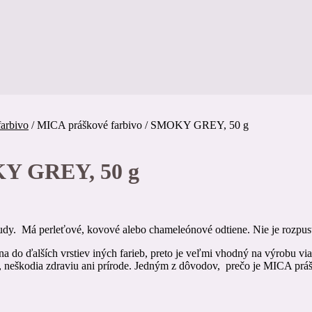
arbivo
/
MICA práškové farbivo / SMOKY GREY, 50 g
KY GREY, 50 g
udy. Má perleťové, kovové alebo chameleónové odtiene. Nie je rozpustn
na do ďalších vrstiev iných farieb, preto je veľmi vhodný na výrobu v
, neškodia zdraviu ani prírode. Jedným z dôvodov, prečo je MICA prášk