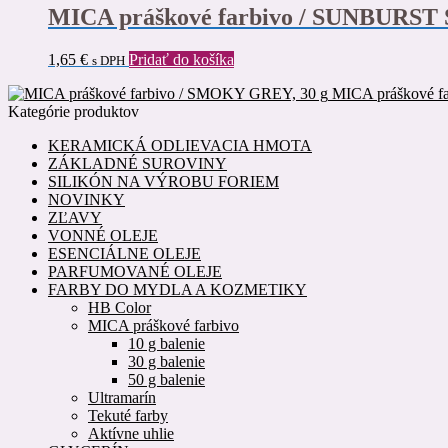
MICA práškové farbivo / SUNBURST
1,65
€
Pridať do košíka
s DPH
MICA práškové f
Kategórie produktov
KERAMICKÁ ODLIEVACIA HMOTA
ZÁKLADNÉ SUROVINY
SILIKÓN NA VÝROBU FORIEM
NOVINKY
ZĽAVY
VONNÉ OLEJE
ESENCIÁLNE OLEJE
PARFUMOVANÉ OLEJE
FARBY DO MYDLA A KOZMETIKY
HB Color
MICA práškové farbivo
10 g balenie
30 g balenie
50 g balenie
Ultramarín
Tekuté farby
Aktívne uhlie