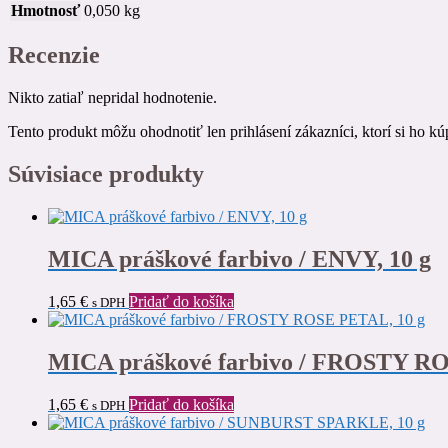
Hmotnosť
0,050 kg
Recenzie
Nikto zatiaľ nepridal hodnotenie.
Tento produkt môžu ohodnotiť len prihlásení zákazníci, ktorí si ho kúp
Súvisiace produkty
MICA práškové farbivo / ENVY, 10 g
1,65
€
Pridať do košíka
s DPH
MICA práškové farbivo / FROSTY RO
1,65
€
Pridať do košíka
s DPH