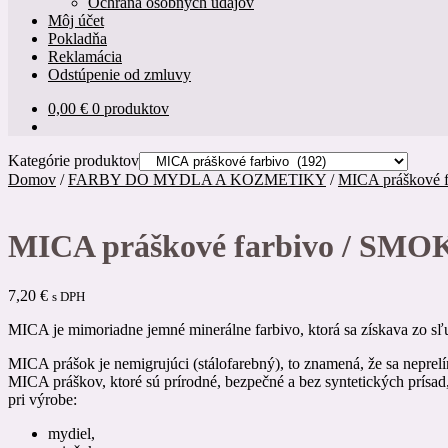
Ochrana osobných údajov
Môj účet
Pokladňa
Reklamácia
Odstúpenie od zmluvy
0,00
€
0 produktov
Kategórie produktov
Domov
/
FARBY DO MYDLA A KOZMETIKY
/
MICA práškové f
MICA práškové farbivo / SMO
7,20
€
s DPH
MICA je mimoriadne jemné minerálne farbivo, ktorá sa získava zo sľ
MICA prášok je nemigrujúci (stálofarebný), to znamená, že sa neprelí
MICA práškov, ktoré sú prírodné, bezpečné a bez syntetických prísad
pri výrobe:
mydiel,