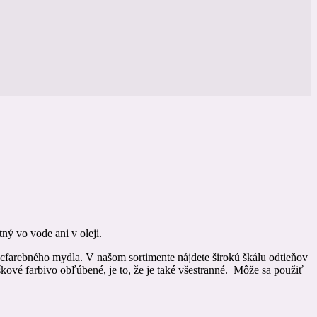
ý vo vode ani v oleji.
iacfarebného mydla. V našom sortimente nájdete širokú škálu odtieňov
ové farbivo obľúbené, je to, že je také všestranné. Môže sa použiť