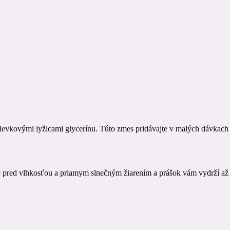
olievkovými lyžicami glycerínu. Túto zmes pridávajte v malých dávkac
te pred vlhkosťou a priamym slnečným žiarením a prášok vám vydrží až