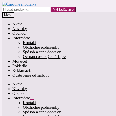
Preskočiť
Preskočiť
na
na
Hľadať:
Vyhľadávanie
navigáciu
obsah
Menu
Akcie
Novinky
Obchod
Informácie
Kontakt
Obchodné podmienky
Spôsob a cena dopravy
Ochrana osobných údajov
Môj účet
Pokladňa
Reklamácia
Odstúpenie od zmluvy
Akcie
Novinky
Obchod
Informácie
Rozbaliť
Kontakt
podradené
Obchodné podmienky
menu
Spôsob a cena dopravy