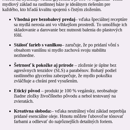
mydlový základ na rastlinnej báze je ideálnym riešením pre
každého, kto hľadá kvalitu spojenú s čistým zložením.
Vhodná pre bezobalový predaj
– vďaka špeciálnej receptúre
sa mydlá nerosia ani vo vlhkejšom prostredí. To umožňuje ich
skladovanie a darovanie bez nutnosti balenia do plastových
fólií.
Stálosť farieb s vanilkou
– zaručuje, že po pridaní vôní s
obsahom vanilínu si mydlo zachová svoju stabilitu
nezhnedne.
Šetrnosť k pokožke aj prírode
– zloženie je úplne bez
agresívnych tenzidov (SLS) a parabénov. Bohatý podiel
rastlinného glycerínu zabezpečuje, že mydlo pokožku
zvláčňuje a chráni pred vysušením.
Etický pôvod
– produkt je 100 % vegánsky, neobsahuje
žiadne zložky živočíšneho pôvodu a nebol testovaný na
zvieratách.
Kreatívna sloboda:
– vďaka neutrálnej vôni základ neprebíja
pridané esenciálne oleje. Hmotu môžete ľubovoľne tónovať
farbami a odlievať do najrôznejších detailných foriem.