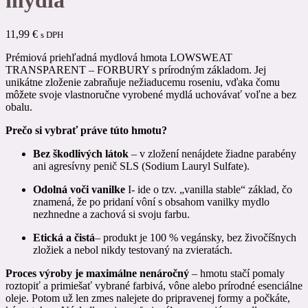
mydla
11,99
€
s DPH
Prémiová priehľadná mydlová hmota LOWSWEAT
TRANSPARENT – FORBURY s prírodným základom. Jej
unikátne zloženie zabraňuje nežiaducemu roseniu, vďaka čomu
môžete svoje vlastnoručne vyrobené mydlá uchovávať voľne a bez
obalu.
Prečo si vybrať práve túto hmotu?
Bez škodlivých látok
– v zložení nenájdete žiadne parabény
ani agresívny penič SLS (Sodium Lauryl Sulfate).
Odolná voči vanilke
I- ide o tzv. „vanilla stable“ základ, čo
znamená, že po pridaní vôní s obsahom vanilky mydlo
nezhnedne a zachová si svoju farbu.
Etická a čistá
– produkt je 100 % vegánsky, bez živočíšnych
zložiek a nebol nikdy testovaný na zvieratách.
Proces výroby je maximálne nenáročný
– hmotu stačí pomaly
roztopiť a primiešať vybrané farbivá, vône alebo prírodné esenciálne
oleje. Potom už len zmes nalejete do pripravenej formy a počkáte,