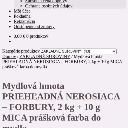
Spôsob a cena dopravy
Ochrana osobných údajov
Môj účet
Pokladňa
Reklamácia
Odstúpenie od zmluvy
0,00
€
0 produktov
Kategórie produktov
Domov
/
ZÁKLADNÉ SUROVINY
/
Mydlová hmota
PRIEHĽADNÁ NEROSIACA – FORBURY, 2 kg + 10 g MICA
prášková farba do mydla
Mydlová hmota
PRIEHĽADNÁ NEROSIACA
– FORBURY, 2 kg + 10 g
MICA prášková farba do