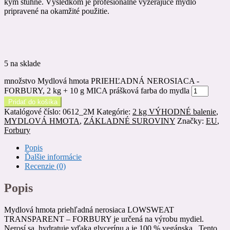
kým stuhne. Výsledkom je profesionálne vyzerajúce mydlo
pripravené na okamžité použitie.
5 na sklade
množstvo Mydlová hmota PRIEHĽADNÁ NEROSIACA -
FORBURY, 2 kg + 10 g MICA prášková farba do mydla
Pridať do košíka
Katalógové číslo:
0612_2M
Kategórie:
2 kg VÝHODNÉ balenie
,
MYDLOVÁ HMOTA
,
ZÁKLADNÉ SUROVINY
Značky:
EU
,
Forbury
Popis
Ďalšie informácie
Recenzie (0)
Popis
Mydlová hmota priehľadná nerosiaca LOWSWEAT
TRANSPARENT – FORBURY je určená na výrobu mydiel.
Nerosí sa, hydratuje vďaka glycerínu a je 100 % vegánska. Tento