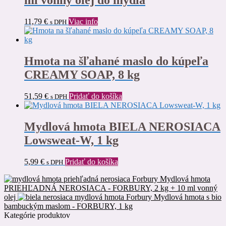
ml vonný olej do mydla
11,79
€
Viac info
s DPH
Hmota na šľahané maslo do kúpeľa
CREAMY SOAP, 8 kg
51,59
€
Pridať do košíka
s DPH
Mydlová hmota BIELA NEROSIACA
Lowsweat-W, 1 kg
5,99
€
Pridať do košíka
s DPH
Mydlová hmota
PRIEHĽADNÁ NEROSIACA - FORBURY, 2 kg + 10 ml vonný
olej
Mydlová hmota s bio
bambuckým maslom - FORBURY, 1 kg
Kategórie produktov