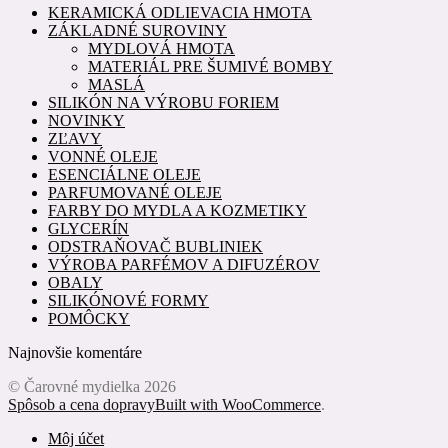
KERAMICKÁ ODLIEVACIA HMOTA
ZÁKLADNÉ SUROVINY
MYDLOVÁ HMOTA
MATERIÁL PRE ŠUMIVÉ BOMBY
MASLÁ
SILIKÓN NA VÝROBU FORIEM
NOVINKY
ZĽAVY
VONNÉ OLEJE
ESENCIÁLNE OLEJE
PARFUMOVANÉ OLEJE
FARBY DO MYDLA A KOZMETIKY
GLYCERÍN
ODSTRAŇOVAČ BUBLINIEK
VÝROBA PARFÉMOV A DIFUZÉROV
OBALY
SILIKÓNOVÉ FORMY
POMÔCKY
Najnovšie komentáre
© Čarovné mydielka 2026
Spôsob a cena dopravy
Built with WooCommerce
.
Môj účet