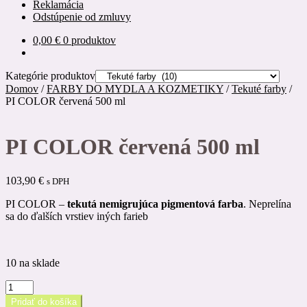
Reklamácia
Odstúpenie od zmluvy
0,00
€
0 produktov
Kategórie produktov
Domov
/
FARBY DO MYDLA A KOZMETIKY
/
Tekuté farby
/
PI COLOR červená 500 ml
PI COLOR červená 500 ml
103,90
€
s DPH
PI COLOR –
tekutá nemigrujúca pigmentová farba
. Neprelína
sa do ďalších vrstiev iných farieb
10 na sklade
množstvo
PI
Pridať do košíka