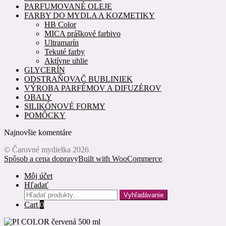
PARFUMOVANÉ OLEJE
FARBY DO MYDLA A KOZMETIKY
HB Color
MICA práškové farbivo
Ultramarín
Tekuté farby
Aktívne uhlie
GLYCERÍN
ODSTRAŇOVAČ BUBLINIEK
VÝROBA PARFÉMOV A DIFUZÉROV
OBALY
SILIKÓNOVÉ FORMY
POMÔCKY
Najnovšie komentáre
© Čarovné mydielka 2026
Spôsob a cena dopravy
Built with WooCommerce
.
Môj účet
Hľadať
Hľadať:
Vyhľadávanie
Cart
0