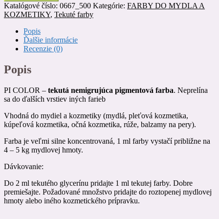
COLOR
Katalógové číslo:
0667_500
Kategórie:
FARBY DO MYDLA A
červená
KOZMETIKY
,
Tekuté farby
500
ml
Popis
Ďalšie informácie
Recenzie (0)
Popis
PI COLOR –
tekutá nemigrujúca pigmentová farba
. Neprelína
sa do ďalších vrstiev iných farieb
Vhodná do mydiel a kozmetiky (mydlá, pleťová kozmetika,
kúpeľová kozmetika, očná kozmetika, rúže, balzamy na pery).
Farba je veľmi silne koncentrovaná, 1 ml farby vystačí približne na
4 – 5 kg mydlovej hmoty.
Dávkovanie:
Do 2 ml tekutého glycerínu pridajte 1 ml tekutej farby. Dobre
premiešajte. Požadované množstvo pridajte do roztopenej mydlovej
hmoty alebo iného kozmetického prípravku.