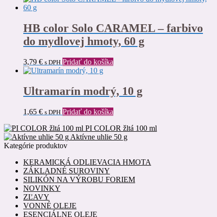
HB color Solo CARAMEL – farbivo
do mydlovej hmoty, 60 g
3,79
€
Pridať do košíka
s DPH
Ultramarín modrý, 10 g
1,65
€
Pridať do košíka
s DPH
PI COLOR žltá 100 ml
Aktívne uhlie 50 g
Kategórie produktov
KERAMICKÁ ODLIEVACIA HMOTA
ZÁKLADNÉ SUROVINY
SILIKÓN NA VÝROBU FORIEM
NOVINKY
ZĽAVY
VONNÉ OLEJE
ESENCIÁLNE OLEJE