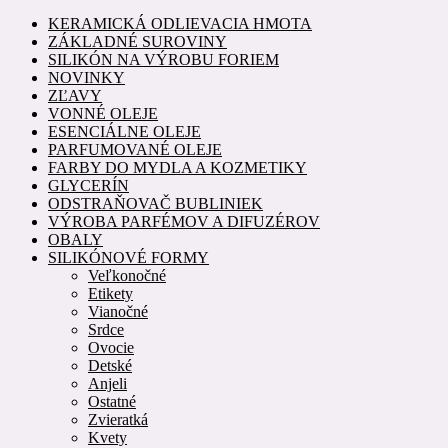
KERAMICKÁ ODLIEVACIA HMOTA
ZÁKLADNÉ SUROVINY
SILIKÓN NA VÝROBU FORIEM
NOVINKY
ZĽAVY
VONNÉ OLEJE
ESENCIÁLNE OLEJE
PARFUMOVANÉ OLEJE
FARBY DO MYDLA A KOZMETIKY
GLYCERÍN
ODSTRAŇOVAČ BUBLINIEK
VÝROBA PARFÉMOV A DIFUZÉROV
OBALY
SILIKÓNOVÉ FORMY
Veľkonočné
Etikety
Vianočné
Srdce
Ovocie
Detské
Anjeli
Ostatné
Zvieratká
Kvety