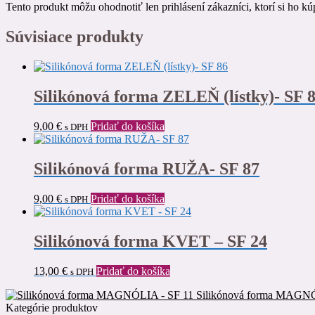
Tento produkt môžu ohodnotiť len prihlásení zákazníci, ktorí si ho kúp
Súvisiace produkty
Silikónová forma ZELEŇ (lístky)- SF 
9,00
€
Pridať do košíka
s DPH
Silikónová forma RUŽA- SF 87
9,00
€
Pridať do košíka
s DPH
Silikónová forma KVET – SF 24
13,00
€
Pridať do košíka
s DPH
Silikónová forma MAGNÓ
Kategórie produktov