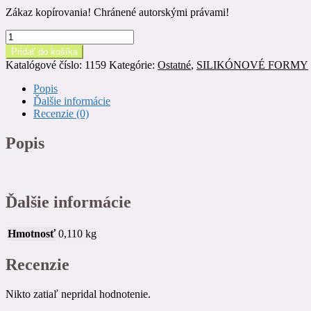
Zákaz kopírovania! Chránené autorskými právami!
množstvo
Silikónová
Pridať do košíka
forma
Katalógové číslo:
1159
Kategórie:
Ostatné
,
SILIKÓNOVÉ FORMY
HRÍBIK
(dubák)
Popis
-
Ďalšie informácie
SF
Recenzie (0)
159
Popis
Ďalšie informácie
Hmotnosť
0,110 kg
Recenzie
Nikto zatiaľ nepridal hodnotenie.