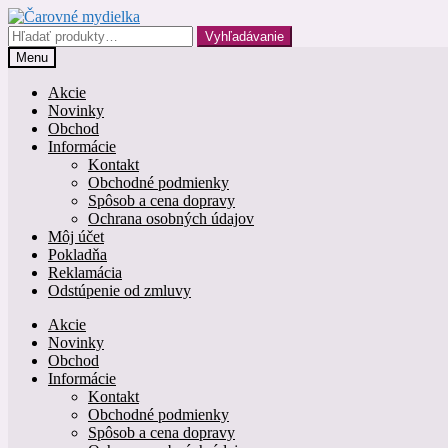
Preskočiť
Preskočiť
na
na
Hľadať:
Vyhľadávanie
navigáciu
obsah
Menu
Akcie
Novinky
Obchod
Informácie
Kontakt
Obchodné podmienky
Spôsob a cena dopravy
Ochrana osobných údajov
Môj účet
Pokladňa
Reklamácia
Odstúpenie od zmluvy
Akcie
Novinky
Obchod
Informácie
Kontakt
Obchodné podmienky
Spôsob a cena dopravy