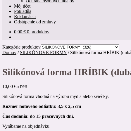
Ochrana osobných údajov
Môj účet
Pokladňa
Reklamácia
Odstúpenie od zmluvy
0,00
€
0 produktov
Kategórie produktov
Domov
/
SILIKÓNOVÉ FORMY
/
Silikónová forma HRÍBIK (dubá
Silikónová forma HRÍBIK (dubá
10,00
€
s DPH
Silikónová forma vhodná na výrobu mydla alebo sviečky.
Rozmer hotového odliatku: 3,5 x 2,5 cm
Čas dodania: do 15 pracovných dní.
Vyrábame na objednávku.