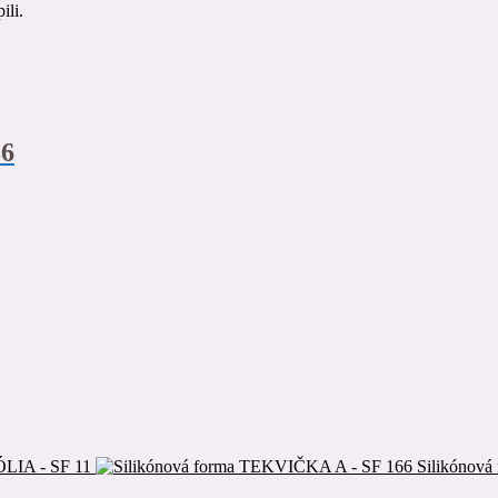
ili.
86
LIA - SF 11
Silikónov