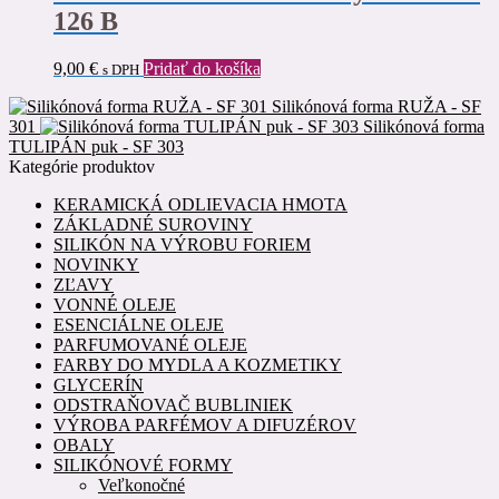
126 B
9,00
€
Pridať do košíka
s DPH
Silikónová forma RUŽA - SF
301
Silikónová forma
TULIPÁN puk - SF 303
Kategórie produktov
KERAMICKÁ ODLIEVACIA HMOTA
ZÁKLADNÉ SUROVINY
SILIKÓN NA VÝROBU FORIEM
NOVINKY
ZĽAVY
VONNÉ OLEJE
ESENCIÁLNE OLEJE
PARFUMOVANÉ OLEJE
FARBY DO MYDLA A KOZMETIKY
GLYCERÍN
ODSTRAŇOVAČ BUBLINIEK
VÝROBA PARFÉMOV A DIFUZÉROV
OBALY
SILIKÓNOVÉ FORMY
Veľkonočné