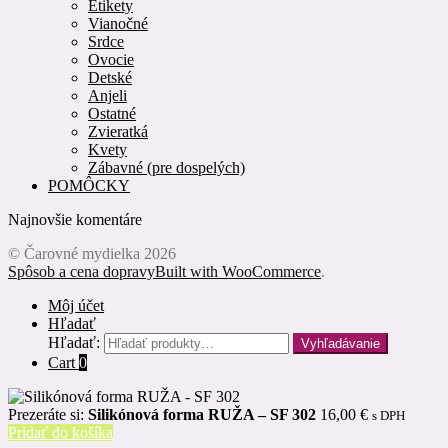
Etikety
Vianočné
Srdce
Ovocie
Detské
Anjeli
Ostatné
Zvieratká
Kvety
Zábavné (pre dospelých)
POMÔCKY
Najnovšie komentáre
© Čarovné mydielka 2026
Spôsob a cena dopravy
Built with WooCommerce
.
Môj účet
Hľadať
Hľadať:
Vyhľadávanie
Cart
0
Prezeráte si:
Silikónová forma RUŽA – SF 302
16,00
€
s DPH
Pridať do košíka