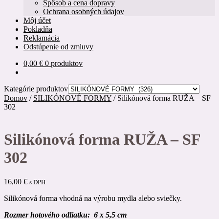
Spôsob a cena dopravy
Ochrana osobných údajov
Môj účet
Pokladňa
Reklamácia
Odstúpenie od zmluvy
0,00
€
0 produktov
Kategórie produktov
Domov
/
SILIKÓNOVÉ FORMY
/
Silikónová forma RUŽA – SF
302
Silikónová forma RUŽA – SF
302
16,00
€
s DPH
Silikónová forma vhodná na výrobu mydla alebo sviečky.
R
ozmer hotového odliatku: 6 x 5,5 cm