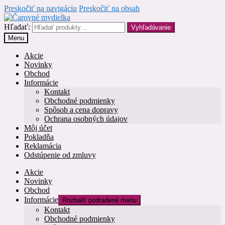
Preskočiť na navigáciu
Preskočiť na obsah
Hľadať:
Vyhľadávanie
Menu
Akcie
Novinky
Obchod
Informácie
Kontakt
Obchodné podmienky
Spôsob a cena dopravy
Ochrana osobných údajov
Môj účet
Pokladňa
Reklamácia
Odstúpenie od zmluvy
Akcie
Novinky
Obchod
Informácie
Rozbaliť podradené menu
Kontakt
Obchodné podmienky