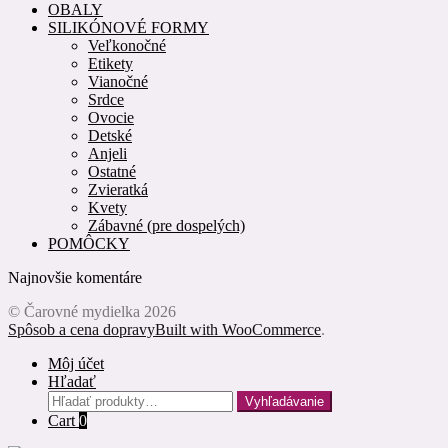
OBALY
SILIKÓNOVÉ FORMY
Veľkonočné
Etikety
Vianočné
Srdce
Ovocie
Detské
Anjeli
Ostatné
Zvieratká
Kvety
Zábavné (pre dospelých)
POMÔCKY
Najnovšie komentáre
© Čarovné mydielka 2026
Spôsob a cena dopravy
Built with WooCommerce
.
Môj účet
Hľadať
Hľadať:
Vyhľadávanie
Cart
0