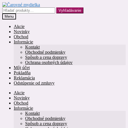
Preskočiť
Preskočiť
na
na
Hľadať:
Vyhľadávanie
navigáciu
obsah
Menu
Akcie
Novinky
Obchod
Informácie
Kontakt
Obchodné podmienky
Spôsob a cena dopravy
Ochrana osobných údajov
Môj účet
Pokladňa
Reklamácia
Odstúpenie od zmluvy
Akcie
Novinky
Obchod
Informácie
Kontakt
Obchodné podmienky
Spôsob a cena dopravy