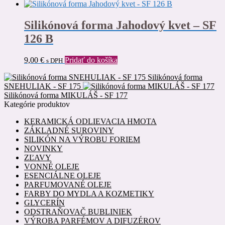
Silikónová forma Jahodový kvet – SF
126 B
9,00
€
Pridať do košíka
s DPH
Silikónová forma
SNEHULIAK - SF 175
Silikónová forma MIKULÁŠ - SF 177
Kategórie produktov
KERAMICKÁ ODLIEVACIA HMOTA
ZÁKLADNÉ SUROVINY
SILIKÓN NA VÝROBU FORIEM
NOVINKY
ZĽAVY
VONNÉ OLEJE
ESENCIÁLNE OLEJE
PARFUMOVANÉ OLEJE
FARBY DO MYDLA A KOZMETIKY
GLYCERÍN
ODSTRAŇOVAČ BUBLINIEK
VÝROBA PARFÉMOV A DIFUZÉROV