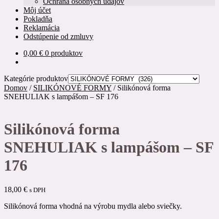
Ochrana osobných údajov
Môj účet
Pokladňa
Reklamácia
Odstúpenie od zmluvy
0,00
€
0 produktov
Kategórie produktov
Domov
/
SILIKÓNOVÉ FORMY
/
Silikónová forma
SNEHULIAK s lampášom – SF 176
Silikónová forma
SNEHULIAK s lampášom – SF
176
18,00
€
s DPH
Silikónová forma vhodná na výrobu mydla alebo sviečky.