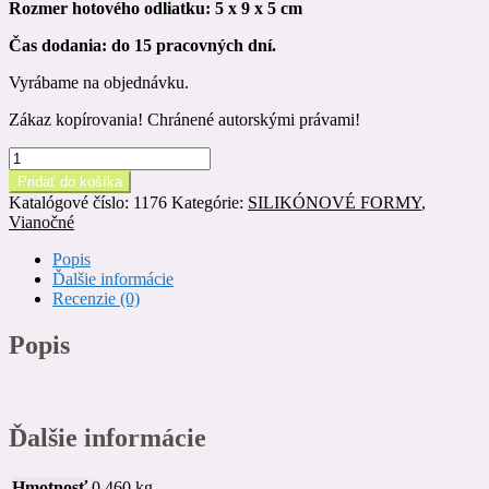
Rozmer hotového odliatku: 5 x 9 x 5 cm
Čas dodania: do 15 pracovných dní.
Vyrábame na objednávku.
Zákaz kopírovania! Chránené autorskými právami!
množstvo
Silikónová
Pridať do košíka
forma
Katalógové číslo:
1176
Kategórie:
SILIKÓNOVÉ FORMY
,
SNEHULIAK
Vianočné
s
lampášom
Popis
-
Ďalšie informácie
SF
Recenzie (0)
176
Popis
Ďalšie informácie
Hmotnosť
0,460 kg