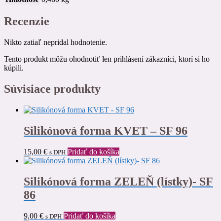
Recenzie
Nikto zatiaľ nepridal hodnotenie.
Tento produkt môžu ohodnotiť len prihlásení zákazníci, ktorí si ho
kúpili.
Súvisiace produkty
Silikónová forma KVET – SF 96
15,00
€
Pridať do košíka
s DPH
Silikónová forma ZELEŇ (lístky)- SF
86
9,00
€
Pridať do košíka
s DPH