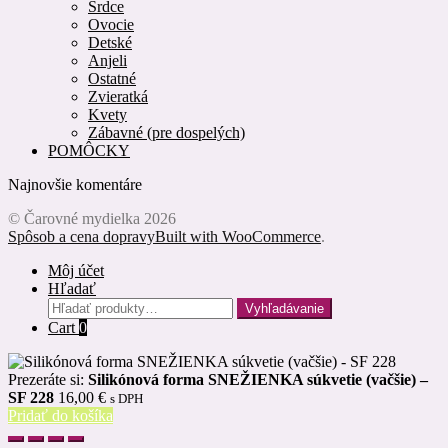
Srdce
Ovocie
Detské
Anjeli
Ostatné
Zvieratká
Kvety
Zábavné (pre dospelých)
POMÔCKY
Najnovšie komentáre
© Čarovné mydielka 2026
Spôsob a cena dopravy
Built with WooCommerce
.
Môj účet
Hľadať
Hľadať:
Vyhľadávanie
Cart
0
Prezeráte si:
Silikónová forma SNEŽIENKA súkvetie (vačšie) –
SF 228
16,00
€
s DPH
Pridať do košíka