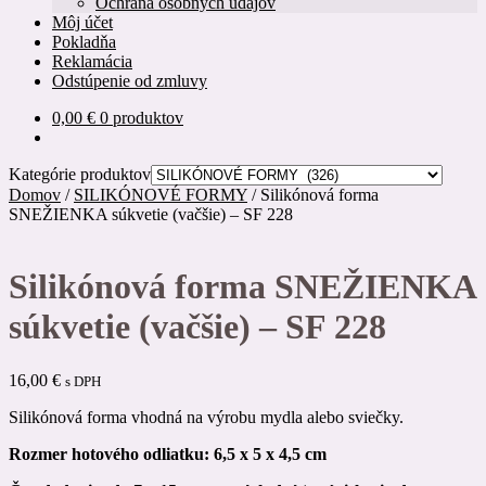
Ochrana osobných údajov
Môj účet
Pokladňa
Reklamácia
Odstúpenie od zmluvy
0,00
€
0 produktov
Kategórie produktov
Domov
/
SILIKÓNOVÉ FORMY
/
Silikónová forma
SNEŽIENKA súkvetie (vačšie) – SF 228
Silikónová forma SNEŽIENKA
súkvetie (vačšie) – SF 228
16,00
€
s DPH
Silikónová forma vhodná na výrobu mydla alebo sviečky.
R
ozmer hotového odliatku: 6,5 x 5 x 4,5 cm