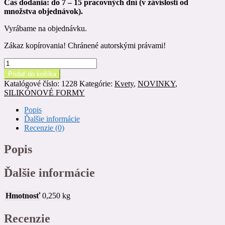
Čas dodania: do 7 – 15 pracovných dní (v závislosti od
množstva objednávok).
Vyrábame na objednávku.
Zákaz kopírovania! Chránené autorskými právami!
množstvo
Silikónová
Pridať do košíka
forma
Katalógové číslo:
1228
Kategórie:
Kvety
,
NOVINKY
,
SNEŽIENKA
SILIKÓNOVÉ FORMY
súkvetie
(vačšie)
Popis
-
Ďalšie informácie
SF
Recenzie (0)
228
Popis
Ďalšie informácie
Hmotnosť
0,250 kg
Recenzie