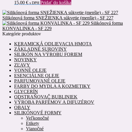
15,00
€
Pridať do košíka
s DPH
Silikónová forma SNEŽIENKA súkvetie (menšie) - SF 227
Silikónová forma
KONVALINKA - SF 229
Kategórie produktov
KERAMICKÁ ODLIEVACIA HMOTA
ZÁKLADNÉ SUROVINY
SILIKÓN NA VÝROBU FORIEM
NOVINKY
ZĽAVY
VONNÉ OLEJE
ESENCIÁLNE OLEJE
PARFUMOVANÉ OLEJE
FARBY DO MYDLA A KOZMETIKY
GLYCERÍN
ODSTRAŇOVAČ BUBLINIEK
VÝROBA PARFÉMOV A DIFUZÉROV
OBALY
SILIKÓNOVÉ FORMY
Veľkonočné
Etikety
Vianočné