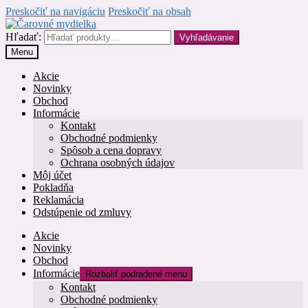
Preskočiť na navigáciu
Preskočiť na obsah
Hľadať:
Vyhľadávanie
Menu
Akcie
Novinky
Obchod
Informácie
Kontakt
Obchodné podmienky
Spôsob a cena dopravy
Ochrana osobných údajov
Môj účet
Pokladňa
Reklamácia
Odstúpenie od zmluvy
Akcie
Novinky
Obchod
Informácie
Rozbaliť podradené menu
Kontakt
Obchodné podmienky