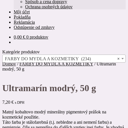
Spôsob a cena dopravy
Ochrana osobných údajov
Môj účet
Pokladňa
Reklamácia
Odstúpenie od zmluvy
0,00
€
0 produktov
Kategórie produktov
FARBY DO MYDLA A KOZMETIKY (234)
×
Domov
/
FARBY DO MYDLA A KOZMETIKY
/
Ultramarín
modrý, 50 g
Ultramarín modrý, 50 g
7,20
€
s DPH
Matný kobaltovo modrý minerálny pigmentový prášok na
kozmetické použitie.
Táto farba je stálofarebná (t.j. nebledne a ani nemení farbu) a
nemigruje, čiže sa neprelína do ďalších vrstiev inej farby. Je vhodná