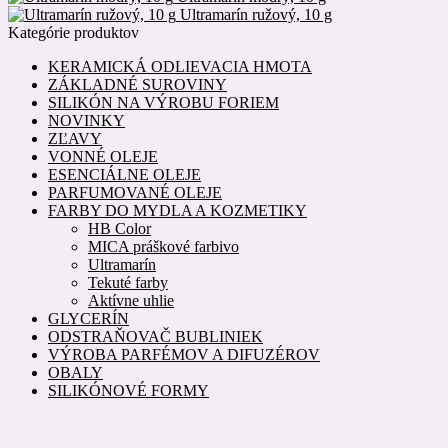
Ultramarín ružový, 10 g
Kategórie produktov
KERAMICKÁ ODLIEVACIA HMOTA
ZÁKLADNÉ SUROVINY
SILIKÓN NA VÝROBU FORIEM
NOVINKY
ZĽAVY
VONNÉ OLEJE
ESENCIÁLNE OLEJE
PARFUMOVANÉ OLEJE
FARBY DO MYDLA A KOZMETIKY
HB Color
MICA práškové farbivo
Ultramarín
Tekuté farby
Aktívne uhlie
GLYCERÍN
ODSTRAŇOVAČ BUBLINIEK
VÝROBA PARFÉMOV A DIFUZÉROV
OBALY
SILIKÓNOVÉ FORMY
POMÔCKY
Najnovšie komentáre