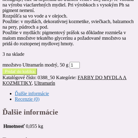
na výrobu viacfarebných mydiel. Pri výrobkoch s vysokým Ph sa
pigment nemení.
Rozpúšťa sa vo vode a v olejoch.
Použitie: v mydlách, dekoratívnej kozmetike, sviečkach, balzamoch
na pery, púdroch a pod.
Použitie v mydlách: pigmentový prášok sa dôkladne rozmieša v
malom množstve tekutého glycerínu a požadované množstvo sa
pridá do roztopenej mydlovej hmoty.
3 na sklade
množstvo Ultramarín modrý, 50 g
Pridať do košíka
Katalógové číslo:
0388_50
Kategórie:
FARBY DO MYDLA A
KOZMETIKY
,
Ultramarín
Ďalšie informácie
Recenzie (0)
Ďalšie informácie
Hmotnosť
0,055 kg