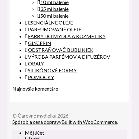
10 ml balenie
35 ml balenie
50 ml balenie
ESENCIÁLNE OLEJE
PARFUMOVANÉ OLEJE
FARBY DO MYDLA A KOZMETIKY
GLYCERÍN
ODSTRAŇOVAČ BUBLINIEK
VÝROBA PARFÉMOV A DIFUZÉROV
OBALY
SILIKÓNOVÉ FORMY
POMÔCKY
Najnovšie komentáre
© Čarovné mydielka 2026
Spôsob a cena dopravy
Built with WooCommerce
.
Môj účet
Hľadať