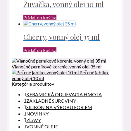
Žuvačka, vonný olej 10 ml
Pridať do košíka
Cherry, vonný olej 35 ml
Pridať do košíka
Vianočné perníkové korenie, vonný olej 35 ml
Pečené jablko,
vonný olej 10 ml
Kategórie produktov
KERAMICKÁ ODLIEVACIA HMOTA
ZÁKLADNÉ SUROVINY
SILIKÓN NA VÝROBU FORIEM
NOVINKY
ZĽAVY
VONNÉ OLEJE