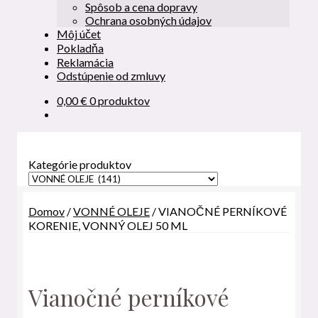
Spôsob a cena dopravy
Ochrana osobných údajov
Môj účet
Pokladňa
Reklamácia
Odstúpenie od zmluvy
0,00
€
0 produktov
Kategórie produktov
Domov
/
VONNÉ OLEJE
/
VIANOČNÉ PERNÍKOVÉ
KORENIE, VONNÝ OLEJ 50 ML
Vianočné perníkové