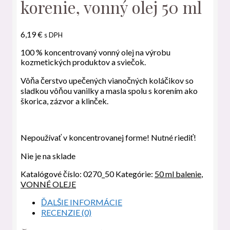
korenie, vonný olej 50 ml
6,19
€
s DPH
100 % koncentrovaný vonný olej na výrobu
kozmetických produktov a sviečok.
Vôňa čerstvo upečených vianočných koláčikov so
sladkou vôňou vanilky a masla spolu s korením ako
škorica, zázvor a klinček.
Nepoužívať v koncentrovanej forme! Nutné riediť!
Nie je na sklade
Katalógové číslo:
0270_50
Kategórie:
50 ml balenie
,
VONNÉ OLEJE
ĎALŠIE INFORMÁCIE
RECENZIE (0)