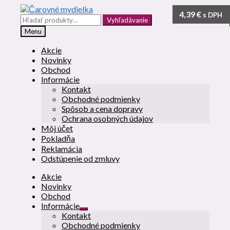
Preskočiť
Preskočiť
1,49
1,49
4,39
€
€
€
s DPH
s DPH
s DPH
na
na
Hľadať:
Vyhľadávanie
navigáciu
obsah
Menu
Akcie
Novinky
Obchod
Informácie
Kontakt
Obchodné podmienky
Spôsob a cena dopravy
Ochrana osobných údajov
Môj účet
Pokladňa
Reklamácia
Odstúpenie od zmluvy
Akcie
Novinky
Obchod
Informácie
Rozbaliť
Kontakt
podradené
Obchodné podmienky
menu