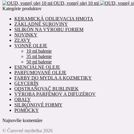
OUD, vonný olej 10 ml
Kategórie produktov
KERAMICKÁ ODLIEVACIA HMOTA
ZÁKLADNÉ SUROVINY
SILIKÓN NA VÝROBU FORIEM
NOVINKY
ZĽAVY
VONNÉ OLEJE
10 ml balenie
35 ml balenie
50 ml balenie
ESENCIÁLNE OLEJE
PARFUMOVANÉ OLEJE
FARBY DO MYDLA A KOZMETIKY
GLYCERÍN
ODSTRAŇOVAČ BUBLINIEK
VÝROBA PARFÉMOV A DIFUZÉROV
OBALY
SILIKÓNOVÉ FORMY
POMÔCKY
Najnovšie komentáre
© Čarovné mydielka 2026