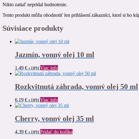
Nikto zatiaľ nepridal hodnotenie.
Tento produkt môžu ohodnotiť len prihlásení zákazníci, ktorí si ho kúp
Súvisiace produkty
Jazmín, vonný olej 10 ml
1,49
€
Viac info
s DPH
Rozkvitnutá záhrada, vonný olej 50 ml
6,19
€
Viac info
s DPH
Cherry, vonný olej 35 ml
4,39
€
Pridať do košíka
s DPH