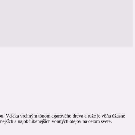
sťou. Vďaka vrchným tónom agarového dreva a ruže je vôňa úžasne
mejších a najobľúbenejších vonných olejov na celom svete.