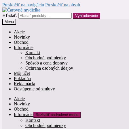
Preskočiť na navigáciu
Preskočiť na obsah
Hľadať:
Vyhľadávanie
Menu
Akcie
Novinky
Obchod
Informácie
Kontakt
Obchodné podmienky
Spôsob a cena dopravy
Ochrana osobných údajov
Môj účet
Pokladňa
Reklamácia
Odstúpenie od zmluvy
Akcie
Novinky
Obchod
Informácie
Rozbaliť podradené menu
Kontakt
Obchodné podmienky