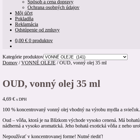
Spôsob a cena dopravy
Ochrana osobných údajov
Môj účet
Pokladňa
Reklamácia
Odstúpenie od zmluvy
0,00
€
0 produktov
Kategórie produktov
Domov
/
VONNÉ OLEJE
/
OUD, vonný olej 35 ml
OUD, vonný olej 35 ml
4,69
€
s DPH
100 % koncentrovaný vonný olej vhodný na výrobu mydla a sviečok.
Oud – vôňa, ktorá je na Blízkom východe vysoko cenená. Má bohatú,
nádherná a vysoko aromatická. Jeho bohatá exotická vôňa z neho uro
Nepoužívať v koncentrovanej forme! Nutné riediť!