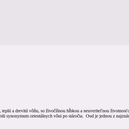
 teplú a drevitú vôňu, so živočíšnou hĺbkou a neuveriteľnou životno
bili synonymum orientálnych vôni po stáročia. Oud je jednou z najzná