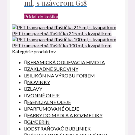
ml, s uzáverom G18
Pridať do košíka
PET transparetná fľaštička 215 ml, s kvapátkom
PET transparetná fľaštička 100 ml, s kvapátkom
Kategórie produktov
KERAMICKÁ ODLIEVACIA HMOTA
ZÁKLADNÉ SUROVINY
SILIKÓN NA VÝROBU FORIEM
NOVINKY
ZĽAVY
VONNÉ OLEJE
ESENCIÁLNE OLEJE
PARFUMOVANÉ OLEJE
FARBY DO MYDLA A KOZMETIKY
GLYCERÍN
ODSTRAŇOVAČ BUBLINIEK