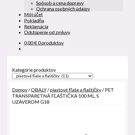
Spôsob a cena dopravy
Ochrana osobných údajov
Môj účet
Pokladňa
Reklamácia
Odstúpenie od zmluvy
0,00
€
0 produktov
Kategórie produktov
Domov
/
OBALY
/
plastové fľaše a flaštičky
/
PET
TRANSPARETNÁ FĽAŠTIČKA 100 ML, S
UZÁVEROM G18