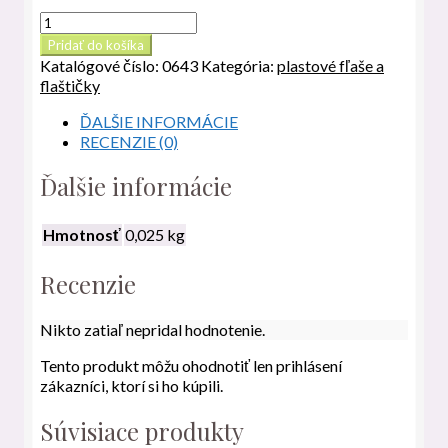
množstvo
PET
Pridať do košíka
transparetná
Katalógové číslo:
0643
Kategória:
plastové fľaše a
fľaštička
flaštičky
100
ml,
ĎALŠIE INFORMÁCIE
s
RECENZIE (0)
uzáverom
G18
Ďalšie informácie
Hmotnosť
0,025 kg
Recenzie
Nikto zatiaľ nepridal hodnotenie.
Tento produkt môžu ohodnotiť len prihlásení
zákazníci, ktorí si ho kúpili.
Súvisiace produkty