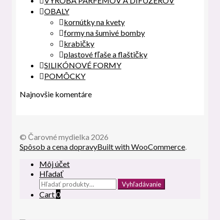
VÝROBA PARFÉMOV A DIFUZÉROV
OBALY
kornútky na kvety
formy na šumivé bomby
krabičky
plastové fľaše a flaštičky
SILIKÓNOVÉ FORMY
POMÔCKY
Najnovšie komentáre
© Čarovné mydielka 2026
Spôsob a cena dopravy
Built with WooCommerce
.
Môj účet
Hľadať
Hľadať:
Vyhľadávanie
Cart
0