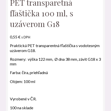
PET transparetná
fľaštička 100 ml, s
uzáverom G18
0,55
€
s DPH
Praktická PET transparentná fľaštička s vodotesným
uzáverom G18.
Rozmery: výška 122 mm, Ø dna 38 mm, závit G18 x 3
mm
Farba: číra, priehľadná
Objem: 100 ml
Vyrobené v ČR.
100 na sklade