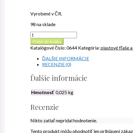
Vyrobené v ČR.
98 na sklade
množstvo
PET
Pridať do košíka
transparetná
Katalógové číslo:
0644
Kategória:
plastové fľaše a
fľaštička
100
ĎALŠIE INFORMÁCIE
ml,
RECENZIE (0)
s
kvapátkom
Ďalšie informácie
Hmotnosť
0,025 kg
Recenzie
Nikto zatiaľ nepridal hodnotenie.
Tento produkt môžu ohodnotiť len prihlásení zákazníc