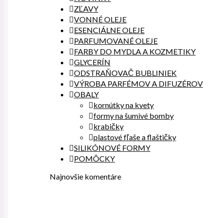
ZĽAVY
VONNÉ OLEJE
ESENCIÁLNE OLEJE
PARFUMOVANÉ OLEJE
FARBY DO MYDLA A KOZMETIKY
GLYCERÍN
ODSTRAŇOVAČ BUBLINIEK
VÝROBA PARFÉMOV A DIFUZÉROV
OBALY
kornútky na kvety
formy na šumivé bomby
krabičky
plastové fľaše a flaštičky
SILIKÓNOVÉ FORMY
POMÔCKY
Najnovšie komentáre