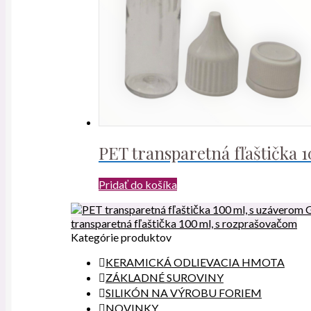
PET transparetná fľaštička 
Pridať do košíka
transparetná fľaštička 100 ml, s rozprašovačom
Kategórie produktov
KERAMICKÁ ODLIEVACIA HMOTA
ZÁKLADNÉ SUROVINY
SILIKÓN NA VÝROBU FORIEM
NOVINKY