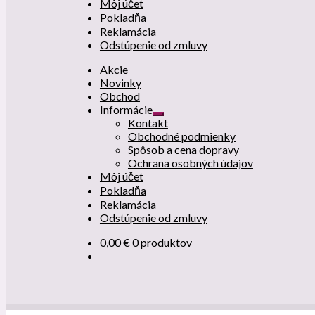
Môj účet
Pokladňa
Reklamácia
Odstúpenie od zmluvy
Akcie
Novinky
Obchod
Informácie
Rozbaliť
Kontakt
podradené
Obchodné podmienky
menu
Spôsob a cena dopravy
Ochrana osobných údajov
Môj účet
Pokladňa
Reklamácia
Odstúpenie od zmluvy
0,00
€
0 produktov