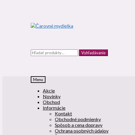
Preskočiť
Preskočiť
na
na
navigáciu
obsah
Hľadať:
Vyhľadávanie
Menu
Akcie
Novinky
Obchod
Informácie
Kontakt
Obchodné podmienky
Spôsob a cena dopravy
Ochrana osobných údajov