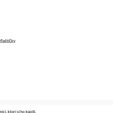
 flaštičky
i, ktorí si ho kúpili.