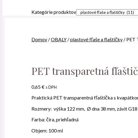
Kategórie produktov
Domov
/
OBALY
/
plastové fľaše a flaštičky
/
PET 
PET transparetná fľašti
0,65
€
s DPH
Praktická PET transparentná fľaštička s kvapátko
Rozmery: výška 122 mm, Ø dna 38 mm, závit G18
Farba: číra, priehľadná
Objem: 100 ml