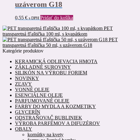
uzáverom G18
0,55
€
Pridať do košíka
s DPH
PET
transparetná fľaštička 100 ml, s kvapátkom
PET
transparetná fľaštička 50 ml, s uzáverom G18
Kategórie produktov
KERAMICKÁ ODLIEVACIA HMOTA
ZÁKLADNÉ SUROVINY
SILIKÓN NA VÝROBU FORIEM
NOVINKY
ZĽAVY
VONNÉ OLEJE
ESENCIÁLNE OLEJE
PARFUMOVANÉ OLEJE
FARBY DO MYDLA A KOZMETIKY
GLYCERÍN
ODSTRAŇOVAČ BUBLINIEK
VÝROBA PARFÉMOV A DIFUZÉROV
OBALY
kornútky na kvety