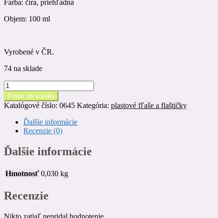
Farba: číra, priehľadná
Objem: 100 ml
Vyrobené v ČR.
74 na sklade
množstvo
PET
Pridať do košíka
transparetná
Katalógové číslo:
0645
Kategória:
plastové fľaše a flaštičky
fľaštička
100
Ďalšie informácie
ml,
Recenzie (0)
s
rozprašovačom
Ďalšie informácie
Hmotnosť
0,030 kg
Recenzie
Nikto zatiaľ nepridal hodnotenie.