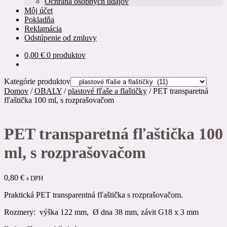
Ochrana osobných údajov
Môj účet
Pokladňa
Reklamácia
Odstúpenie od zmluvy
0,00
€
0 produktov
Kategórie produktov
Domov
/
OBALY
/
plastové fľaše a flaštičky
/
PET transparetná
fľaštička 100 ml, s rozprašovačom
PET transparetná fľaštička 100
ml, s rozprašovačom
0,80
€
s DPH
Praktická PET transparentná fľaštička s rozprašovačom.
Rozmery: výška 122 mm, Ø dna 38 mm, závit G18 x 3 mm