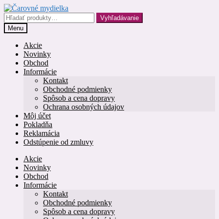
Preskočiť
Preskočiť
na
na
Hľadať:
Vyhľadávanie
navigáciu
obsah
Menu
Akcie
Novinky
Obchod
Informácie
Kontakt
Obchodné podmienky
Spôsob a cena dopravy
Ochrana osobných údajov
Môj účet
Pokladňa
Reklamácia
Odstúpenie od zmluvy
Akcie
Novinky
Obchod
Informácie
Kontakt
Obchodné podmienky
Spôsob a cena dopravy