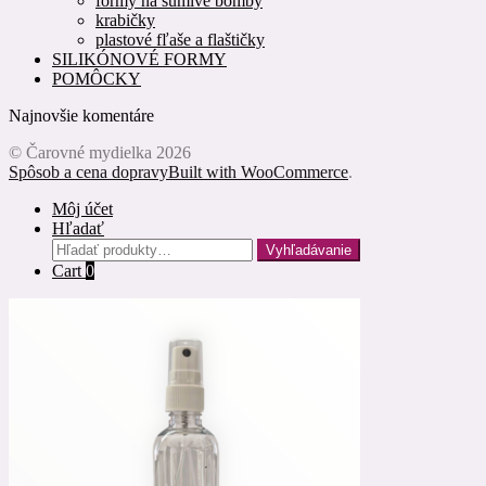
formy na šumivé bomby
krabičky
plastové fľaše a flaštičky
SILIKÓNOVÉ FORMY
POMÔCKY
Najnovšie komentáre
© Čarovné mydielka 2026
Spôsob a cena dopravy
Built with WooCommerce
.
Môj účet
Hľadať
Hľadať:
Vyhľadávanie
Cart
0